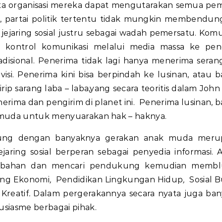
rta organisasi mereka dapat mengutarakan semua pem
 partai politik tertentu tidak mungkin membendun
jejaring sosial justru sebagai wadah pemersatu. Komu
kontrol komunikasi melalui media massa ke pene
disional. Penerima tidak lagi hanya menerima seran
evisi. Penerima kini bisa berpindah ke lusinan, atau 
irip sarang laba – laba,yang secara teoritis dalam John
ima dan pengirim di planet ini. Penerima lusinan, 
 muda untuk menyuarakan hak – haknya.
mbung dengan banyaknya gerakan anak muda meru
jaring sosial berperan sebagai penyedia informasi. 
ubahan dan mencari pendukung kemudian membl
ang Ekonomi
,
Pendidikan Lingkungan Hidup
,
Sosial 
Kreatif
.
Dalam pergerakannya secara nyata juga ban
siasme berbagai pihak.