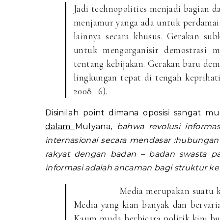
Jadi technopolitics menjadi bagian da
menjamur yanga ada untuk perdamaian, 
lainnya secara khusus. Gerakan subk
untuk mengorganisir demostrasi 
tentang kebijakan. Gerakan baru dem
lingkungan tepat di tengah keprihati
2008 : 6).
Disinilah point dimana oposisi sangat mu
dalam
Mulyana,
bahwa revolusi informa
internasional secara mendasar :hubungan 
rakyat dengan badan – badan swasta pa
informasi adalah ancaman bagi struktur ke
Media merupakan suatu kotak p
Media yang kian banyak dan bervari
Kaum muda berbicara politik kini buk