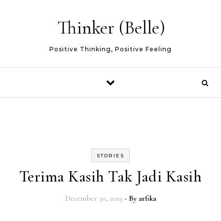
Skip to content
Thinker (Belle)
Positive Thinking, Positive Feeling
STORIES
Terima Kasih Tak Jadi Kasih
December 30, 2013
- By
arfika