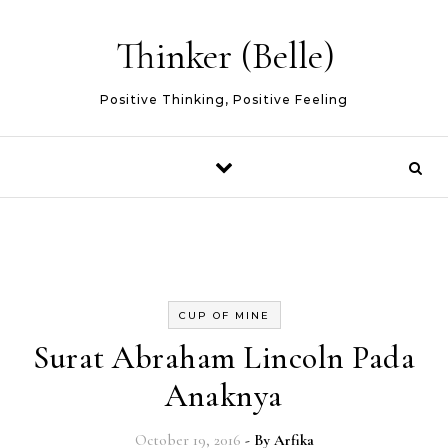
Skip to content
Thinker (Belle)
Positive Thinking, Positive Feeling
CUP OF MINE
Surat Abraham Lincoln Pada
Anaknya
October 19, 2016
- By
Arfika