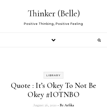
Skip to content
Thinker (Belle)
Positive Thinking, Positive Feeling
LIBRARY
Quote : It’s Okey To Not Be
Okey #IOTNBO
August 26, 2020
- By
Arfika