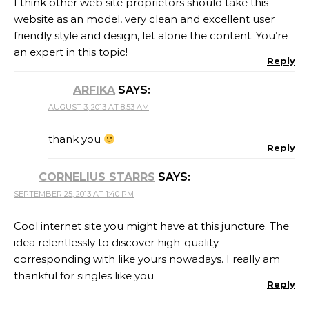
I think other web site proprietors should take this
website as an model, very clean and excellent user
friendly style and design, let alone the content. You’re
an expert in this topic!
Reply
ARFIKA
SAYS:
AUGUST 3, 2013 AT 8:53 AM
thank you
Reply
CORNELIUS STARRS
SAYS:
SEPTEMBER 25, 2013 AT 1:40 PM
Cool internet site you might have at this juncture. The
idea relentlessly to discover high-quality
corresponding with like yours nowadays. I really am
thankful for singles like you
Reply