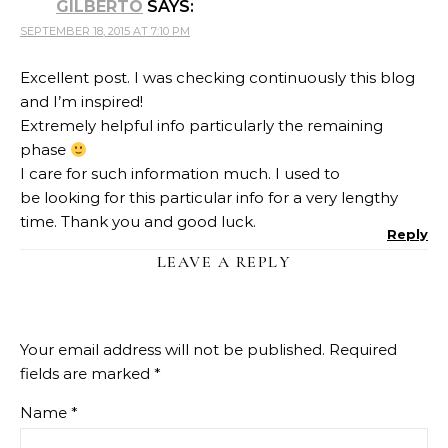
GILBERTO
SAYS:
SEPTEMBER 18, 2015 AT 7:10 PM
Excellent post. I was checking continuously this blog
and I’m inspired!
Extremely helpful info particularly the remaining
phase
I care for such information much. I used to
be looking for this particular info for a very lengthy
time. Thank you and good luck.
Reply
LEAVE A REPLY
Your email address will not be published.
Required
fields are marked
*
Name
*