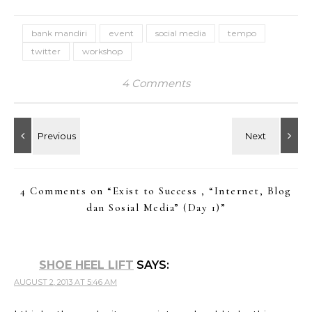
bank mandiri
event
social media
tempo
twitter
workshop
4 Comments
4 Comments on “
Exist to Success , “Internet, Blog
dan Sosial Media” (Day 1)
”
SHOE HEEL LIFT
SAYS:
AUGUST 2, 2013 AT 5:46 AM